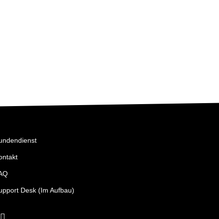
undendienst
ontakt
AQ
upport Desk (Im Aufbau)