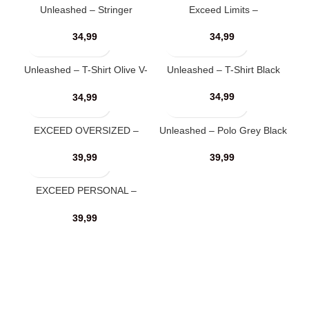
Unleashed – Stringer
Exceed Limits –
Fireblack
#TEAMEXCEED Shirts
(Frauen)
34,99
34,99
Unleashed – T-Shirt Olive V-
Unleashed – T-Shirt Black
Neck
34,99
34,99
EXCEED OVERSIZED –
Unleashed – Polo Grey Black
PERSONAL SHIRT
39,99
39,99
EXCEED PERSONAL –
SHIRT
39,99