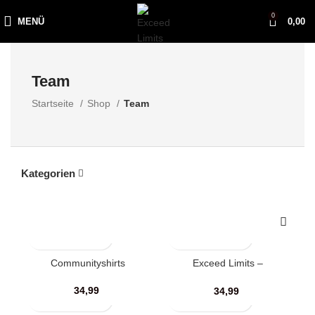
0
MENÜ
0,00
Team
Startseite
Shop
Team
Kategorien
Communityshirts
Exceed Limits –
#TEAMEXCEED Shirts
(Herren)
34,99
34,99