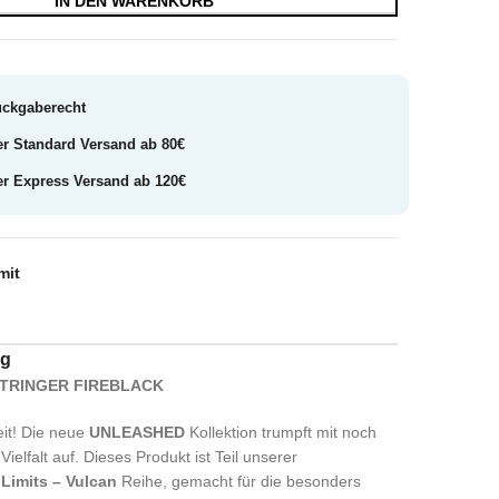
IN DEN WARENKORB
ückgaberecht
er Standard Versand ab 80€
er Express Versand ab 120€
mit
ng
TRINGER FIREBLACK
eit! Die neue
UNLEASHED
Kollektion trumpft mit noch
ielfalt auf. Dieses Produkt ist Teil unserer
Limits – Vulcan
Reihe, gemacht für die besonders