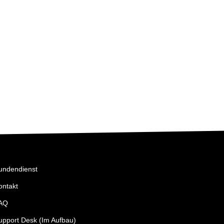
Unleash
undendienst
ontakt
AQ
upport Desk (Im Aufbau)