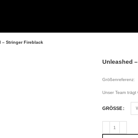
– Stringer Fireblack
Unleashed – 
Größenreferenz:
Unser Team trägt
GRÖSSE