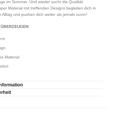
age im Sommer. Und wieder sucht die Qualität
per Material mit treffenden Designs begleiten dich in
 Alltag und pushen dich weiter als jemals zuvor!
E ÜBERZEUGEN
orm
ign
es Material
mfort
Information
rheit