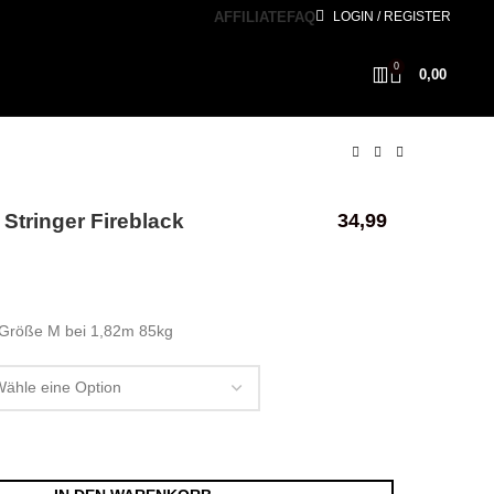
AFFILIATE
FAQ
LOGIN / REGISTER
0
0,00
Stringer Fireblack
34,99
 Größe M bei 1,82m 85kg