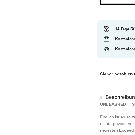
14 Tage R
Kostenlos
Kostenlos
Sicher bezahlen 
Beschreibu
UNLEASHED – S
Endlich ist es sow
nie da gewesener V
neuesten
Exceed 