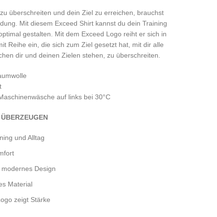
u überschreiten und dein Ziel zu erreichen, brauchst
eidung. Mit diesem Exceed Shirt kannst du dein Training
optimal gestalten. Mit dem Exceed Logo reiht er sich in
t Reihe ein, die sich zum Ziel gesetzt hat, mit dir alle
chen dir und deinen Zielen stehen, zu überschreiten.
aumwolle
t
 Maschinenwäsche auf links bei 30°C
E ÜBERZEUGEN
ning und Alltag
mfort
d modernes Design
es Material
ogo zeigt Stärke