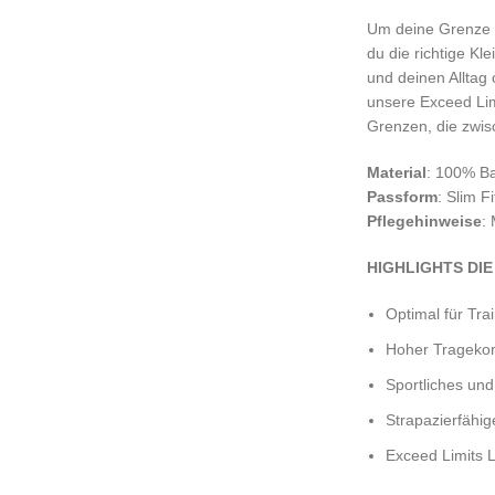
Um deine Grenze z
du die richtige Kl
und deinen Alltag 
unsere Exceed Limi
Grenzen, die zwis
Material
: 100% B
Passform
: Slim Fi
Pflegehinweise
:
HIGHLIGHTS DI
Optimal für Trai
Hoher Trageko
Sportliches un
Strapazierfähig
Exceed Limits L