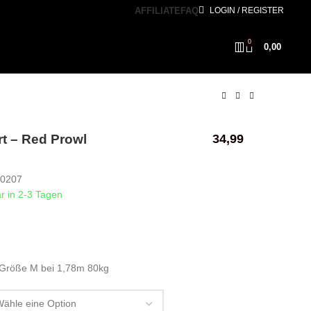
AFFILIATE
FAQ
LOGIN / REGISTER
0
0,00
rt – Red Prowl
34,99
10207
ar in 2-3 Tagen
 Größe M bei 1,78m 80kg