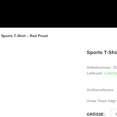
Sports T-Shirt – Red Prowl
Sports T-Shi
Artikelnummer: 3
Lieferzeit:
Lieferb
Größenreferenz:
Unser Team trägt
GRÖSSE