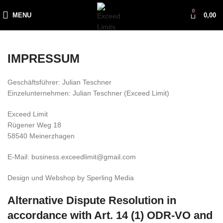
0
MENU
0,00
IMPRESSUM
Geschäftsführer: Julian Teschner
Einzelunternehmen: Julian Teschner (Exceed Limit)
Exceed Limit
Rügener Weg 18
58540 Meinerzhagen
E-Mail: business.exceedlimit@gmail.com
Design und Webshop by Sperling Media
Alternative Dispute Resolution in
accordance with Art. 14 (1) ODR-VO and