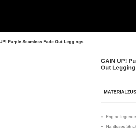
UP! Purple Seamless Fade Out Leggings
GAIN UP! Pu
Out Legging
MATERIALZU
Eng anliegende
Nahtloses Stric