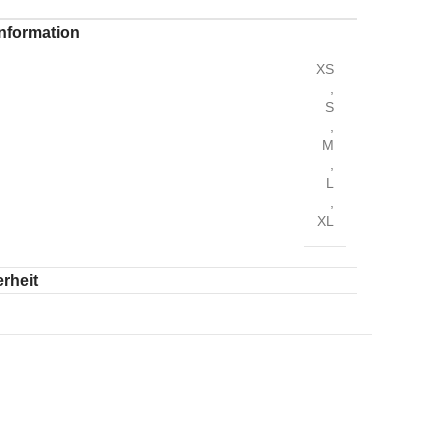
Information
XS
,
S
,
M
,
L
,
XL
rheit