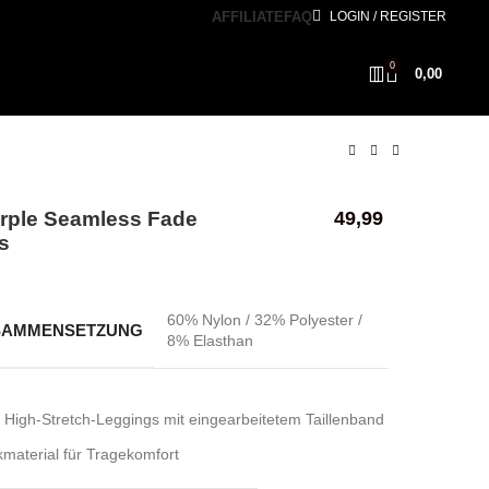
AFFILIATE
FAQ
LOGIN / REGISTER
0
0,00
rple Seamless Fade
49,99
s
60% Nylon / 32% Polyester /
SAMMENSETZUNG
8% Elasthan
 High-Stretch-Leggings mit eingearbeitetem Taillenband
kmaterial für Tragekomfort