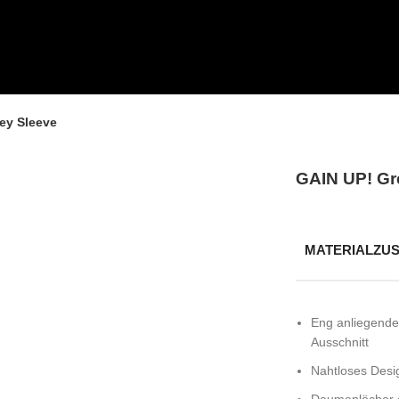
ey Sleeve
GAIN UP! Gr
MATERIALZU
Eng anliegende
Ausschnitt
Nahtloses Desi
Daumenlöcher a