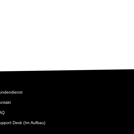
GAIN 
SEA
undendienst
ontakt
AQ
upport Desk (Im Aufbau)