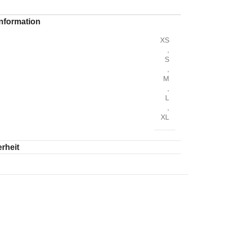
Information
XS
,
S
,
M
,
L
,
XL
rheit