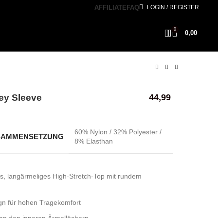
AFFILIATE
FAQ
LOGIN / REGISTER
0
0,00
ey Sleeve
44,99
60% Nylon / 32% Polyester /
SAMMENSETZUNG
8% Elasthan
s, langärmeliges High-Stretch-Top mit rundem
gn für hohen Tragekomfort
n den inneren Ärmellöchern