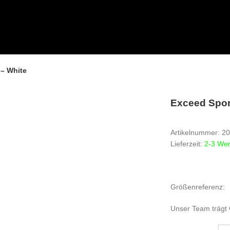
– White
Exceed Spor
Artikelnummer: 2
Lieferzeit:
2-3 We
Größenreferenz:
Unser Team trägt