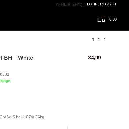
AFFILIATE
FAQ
LOGIN / REGISTER
0
0,00
t-BH – White
34,99
00802
rktage
 Größe S bei 1,67m 56kg