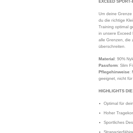
EXCEED SPORT-
Um deine Grenze z
du die richtige K
Training optimal g
in unsere Exceed L
alle Grenzen, die 
überschreiten.
Material
: 90% Nyl
Passform
: Slim Fi
Pflegehinweise
:
geeignet, nicht fü
HIGHLIGHTS DI
Optimal für dei
Hoher Trageko
Sportliches Des
Strapazierfähig