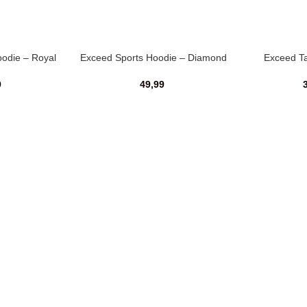
odie – Royal
Exceed Sports Hoodie – Diamond
Exceed T
White
9
49,99