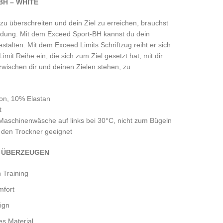
BH – WHITE
u überschreiten und dein Ziel zu erreichen, brauchst
leidung. Mit dem Exceed Sport-BH kannst du dein
estalten. Mit dem Exceed Limits Schriftzug reiht er sich
imit Reihe ein, die sich zum Ziel gesetzt hat, mit dir
zwischen dir und deinen Zielen stehen, zu
on, 10% Elastan
t
 Maschinenwäsche auf links bei 30°C, nicht zum Bügeln
r den Trockner geeignet
E ÜBERZEUGEN
n Training
mfort
ign
es Material