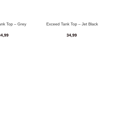
ank Top – Grey
Exceed Tank Top – Jet Black
34,99
34,99
Exceed 